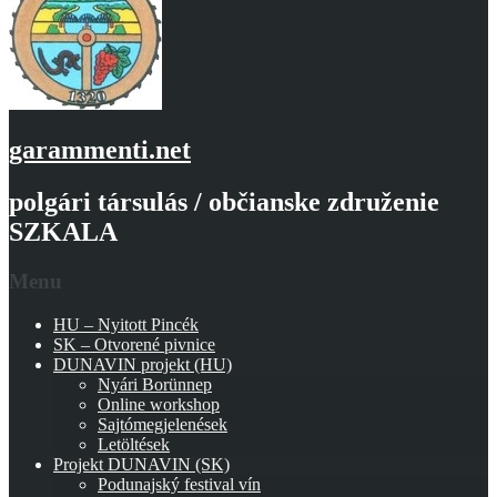
garammenti.net
polgári társulás / občianske združenie
SZKALA
Menu
HU – Nyitott Pincék
SK – Otvorené pivnice
DUNAVIN projekt (HU)
Nyári Borünnep
Online workshop
Sajtómegjelenések
Letöltések
Projekt DUNAVIN (SK)
Podunajský festival vín