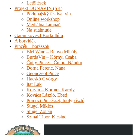
Letöltések
Projekt DUNAVIN (SK)
Podunajský festival vín
Online workshop
Mediálna kampaň
Na stiahnutie
Garamkövesd-Borkultúra
A borvidék
Pincék – borászok
BM Wine – Benyo Mihály
BurdaVin – Környi Csaba
Čutty Pince – Čutora Nándor
Dorna Ferenc, Nána
Geönczeöl Pince
Hacskó György
Itat-Lak
Korvin – Kormos Károly
Kovács László, Ebed
Pomozi Pincészet, Ipolypásztó
Stugel Miklós
Stugel Zoltán
Színai Tibor, Kicsind