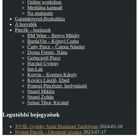
Online workshop
Mediálna kampaň
Na stiahnutie
Garamkövesd-Borkultúra
A borvidék
Pincék – borászok
BM Wine – Benyo Mihály
BurdaVin – Környi Csaba
Čutty Pince – Čutora Nándor
Dorna Ferenc, Nána
Geönczeöl Pince
Hacskó György
Itat-Lak
Korvin – Kormos Károly
Kovács László, Ebed
Pomozi Pincészet, Ipolypásztó
Stugel Miklós
Stugel Zoltán
Színai Tibor, Kicsind
Legutóbbi bejegyzések
XVIII. Gyürky Antal Borászati Tanfolyam
2024-01-10
Nyitott Pincék – Otvorené pivnice
2023-07-17