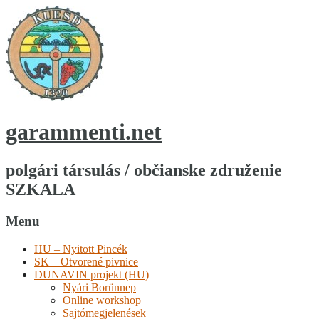
garammenti.net
polgári társulás / občianske združenie
SZKALA
Menu
HU – Nyitott Pincék
SK – Otvorené pivnice
DUNAVIN projekt (HU)
Nyári Borünnep
Online workshop
Sajtómegjelenések